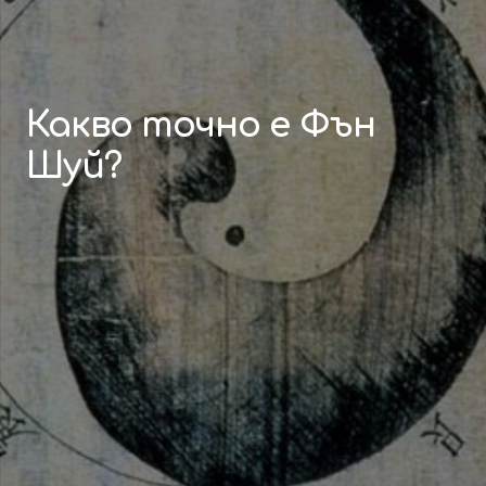
Какво точно е Фън
Шуй?