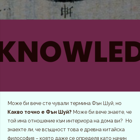
Може би вече сте чували термина Фън Шуй, но
Какво точно е Фън Шуй?
Може би вече знаете, че
той има отношение към интериора на дома ви? Но
знаехте ли, че всъщност това е древна китайска
философия – която даже се определя като начин