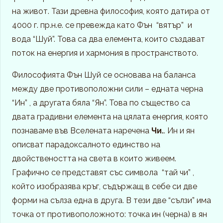
на живот. Тази древна философия, която датира от
4000 г. пр.н.е. се превежда като Фън “вятър” и
вода “Шуй”. Това са два елемента, които създават
поток на енергия и хармония в пространството.
Философията Фън Шуй се основава на баланса
между две противоположни сили – едната черна
“Ин” , а другата бяла “Ян”. Това по същество са
двата градивни елемента на цялата енергия, която
познаваме във Вселената наречена
Чи.
. Ин и ян
описват парадоксалното единство на
двойствеността на света в които живеем.
Графично се представят със символа “тай чи” ,
който изобразява кръг, съдържащ в себе си две
форми на сълза една в друга. В тези две “сълзи” има
точка от противоположното: точка ин (черна) в ян