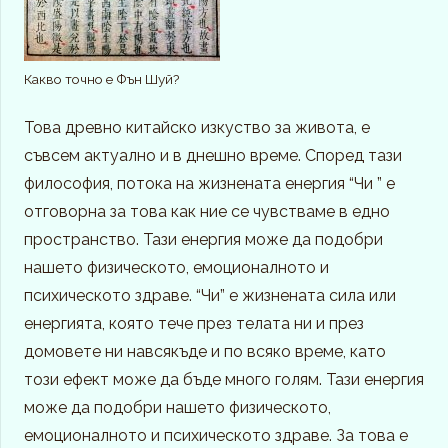
Какво точно е Фън Шуй?
Това древно китайско изкуство за живота, е
съвсем актуално и в днешно време. Според тази
философия, потока на жизнената енергия “Чи ” е
отговорна за това как ние се чувстваме в едно
пространство. Тази енергия може да подобри
нашето физическото, емоционалното и
психическото здраве. “Чи” е жизнената сила или
енергията, която тече през телата ни и през
домовете ни навсякъде и по всяко време, като
този ефект може да бъде много голям. Тази енергия
може да подобри нашето физическото,
емоционалното и психическото здраве. За това е