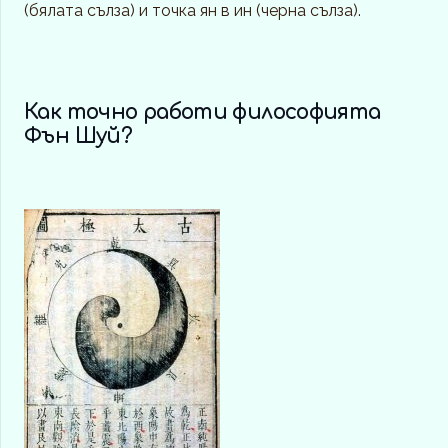
(бялата сълза) и точка ян в ин (черна сълза).
Как точно работи философията
Фън Шуй?