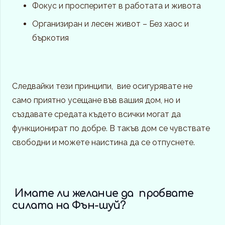
Фокус и просперитет в работата и живота
Организиран и лесен живот – Без хаос и
бъркотия
Следвайки тези принципи, вие осигурявате не
само приятно усещане във вашия дом, но и
създавате средата където всички могат да
функционират по добре. В такъв дом се чувствате
свободни и можете наистина да се отпуснете.
Имате ли желание да пробвате
силата на Фън-шуй?