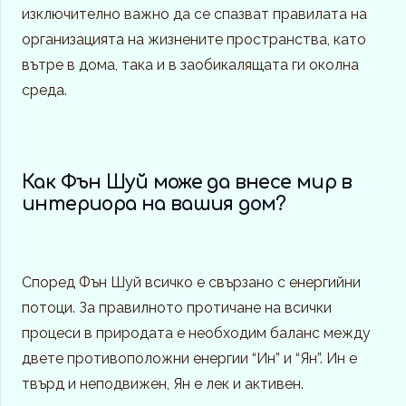
изключително важно да се спазват правилата на
организацията на жизнените пространства, като
вътре в дома, така и в заобикалящата ги околна
среда.
Как Фън Шуй може да внесе мир в
интериора на вашия дом?
Според Фън Шуй всичко е свързано с енергийни
потоци. За правилното протичане на всички
процеси в природата е необходим баланс между
двете противоположни енергии “Ин” и “Ян”. Ин е
твърд и неподвижен, Ян е лек и активен.