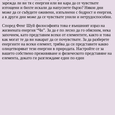
зарежда ли ви тя с енергия или ви кара да се чувствате
изтощени и бихте искали да напуснете бързо? Някои дни
може да се събудите оживени, изпълнени с бодрост и енергия,
а в други дни може да се чувствате унили и нетрудоспособни.
Според Фенг Шуй философията това е външният израз на
жизнената енергия “Чи”. За да е по лесно да го обясним, нека
започнем, като представим всеки от елементите, както и това
как могат те да ви накарат да се почувствате. За да разберете
енергиите на всеки елемент, трябва да си представите какво
олицетворяват тези енергии в природата. Настройте се за
вашето собствено преживяване и физическото представяне на
елемента, докато ги разглеждаме един по един