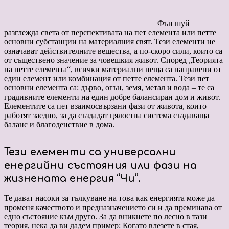
Фън шуй
разглежда света от перспективата на пет елемента или петте
основни субстанции на материалния свят. Тези елементи не
означават действителните вещества, а по-скоро сили, които са
от съществено значение за човешкия живот. Според „Теорията
на петте елемента“, всички материални неща са направени от
един елемент или комбинация от петте елемента. Тези пет
основни елемента са: дърво, огън, земя, метал и вода – те са
градивните елементи на един добре балансиран дом и живот.
Елементите са пет взаимосвързани фази от живота, които
работят заедно, за да създадат цялостна система създаваща
баланс и благоденствие в дома.
Тези елементи са универсални
енергийни състояния или фази на
жизнената енергия “Чи”.
Те дават насоки за тълкуване на това как енергията може да
променя качеството и предназначението си и да преминава от
едно състояние към друго. За да вникнете по лесно в тази
теория, нека да ви дадем пример: Когато влезете в стая,