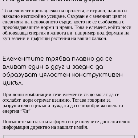
Този елемент принадлежи на пролетта, с игриво, наивно и
нахално неспокойно усещане. Свързан е с зеленият цвят и
енергията на непокорното сърце, което не се съобразява с
преобладаващите норми и нрави. Това е елемент, който носи
обновяваща енергия в живота ви, например под формата на
куп зелени и цъфтящи растения на вашия балкон.
Елементите трябва плавно да се
вливат един в друг и заедно да
образуват цялостен конструктивен
цикъл.
При лоши комбинации тези елементи също могат да се
отслабят, дори отричат взаимно. Тогава говорим за
разрушителен цикъл и нуждата да се подобри жизнената
енергия “Чи”
Попълнете контактната форма и ще получите допълнително
информация директно на вашият имейл.