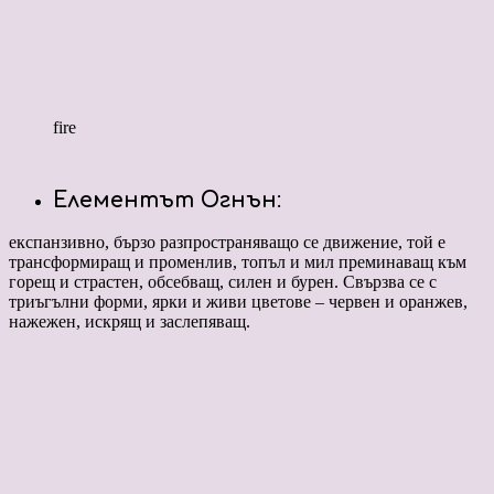
fire
Елементът Огнън
:
експанзивно, бързо разпространяващо се движение, той е
трансформиращ и променлив, топъл и мил преминаващ към
горещ и страстен, обсебващ, силен и бурен. Свързва се с
триъгълни форми, ярки и живи цветове – червен и оранжев,
нажежен, искрящ и заслепяващ.