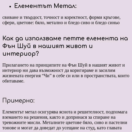
Елементът Метал:
свиване и твърдост, точност и коректност, форми кръгове,
сфери, цветове: бяло, метално и бледо сиво и бледо синьо
Как да използваме петте елемента на
Фън Шуй
в нашият живот и
интериор?
Прилагането на принципите на Фън Шуй в нашият живот и
интериор ни дава възможност да коригираме и засилим
жизнената енергия “Чи” в себе си или в пространствата, които
обитаваме.
Примерно:
Eлементът метал осигурява яснота и решителност, подпомага
вземането на решения, както и допринася за спиране на
тревожните мисли. Металните цветове бяло, сиво и пастелни
тонове и могат да доведат до усещане на студ, като главата