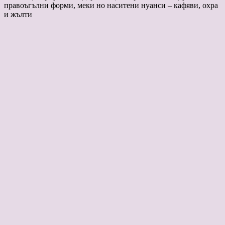
правоъгълни форми, меки но наситени нуанси – кафяви, охра
и жълти