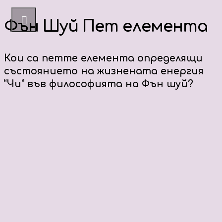
Фън Шуй Пет елемента
Кои са петте елемента определящи
състоянието на жизнената енергия
“Чи” във философията на Фън шуй?