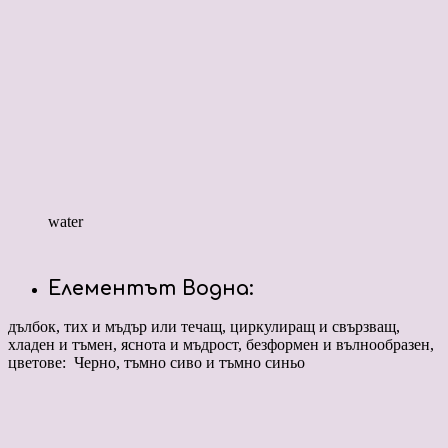
water
Елементът Водна:
дълбок, тих и мъдър или течащ, циркулиращ и свързващ,
хладен и тъмен, яснота и мъдрост, безформен и вълнообразен,
цветове: Черно, тъмно сиво и тъмно синьо