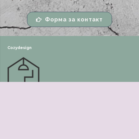
Форма за контакт
Cozydesign
Бързи връзки
Home
About us
Privacy