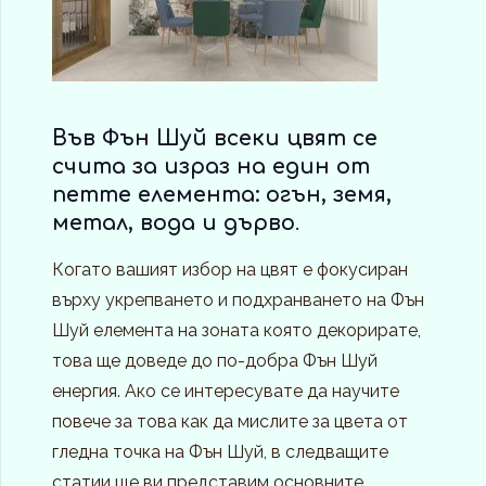
Във Фън Шуй всеки цвят се
счита за израз на един от
петте елемента: огън, земя,
метал, вода и дърво
.
Когато вашият избор на цвят е фокусиран
върху укрепването и подхранването на Фън
Шуй елемента на зоната която декорирате,
това ще доведе до по-добра Фън Шуй
енергия. Ако се интересувате да научите
повече за това как да мислите за цвета от
гледна точка на Фън Шуй, в следващите
статии ще ви представим основните