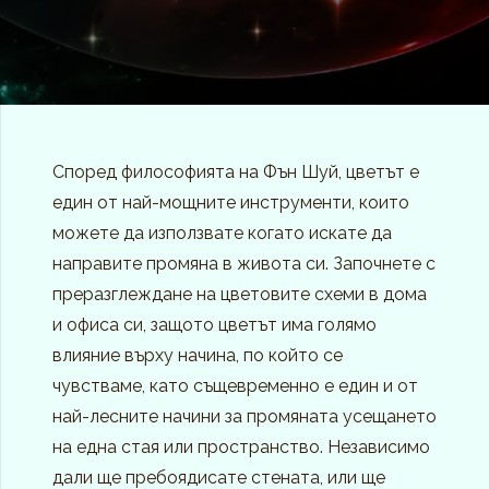
Според философията на Фън Шуй, цветът е
един от най-мощните инструменти, които
можете да използвате когато искате да
направите промяна в живота си. Започнете с
преразглеждане на цветовите схеми в дома
и офиса си, защото цветът има голямо
влияние върху начина, по който се
чувстваме, като същевременно е един и от
най-лесните начини за промяната усещането
на една стая или пространство. Независимо
дали ще пребоядисате стената, или ще