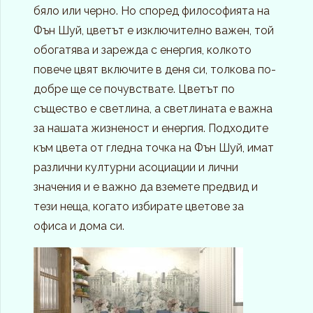
бяло или черно. Но според философията на
Фън Шуй, цветът е изключително важен, той
обогатява и зарежда с енергия, колкото
повече цвят включите в деня си, толкова по-
добре ще се почувствате. Цветът по
същество е светлина, а светлината е важна
за нашата жизненост и енергия. Подходите
към цвета от гледна точка на Фън Шуй, имат
различни културни асоциации и лични
значения и е важно да вземете предвид и
тези неща, когато избирате цветове за
офиса и дома си.