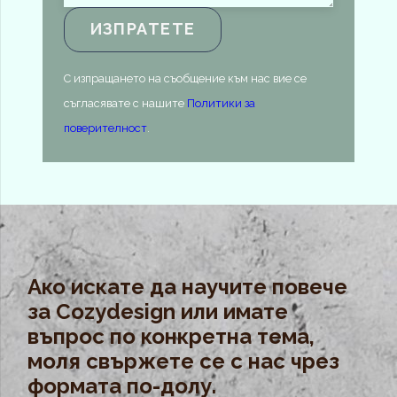
С изпращането на съобщение към нас вие се
съгласявате с нашите
Политики за
поверителност
.
Ако искате да научите повече
за Cozydesign или имате
въпрос по конкретна тема,
моля свържете се с нас чрез
формата по-долу.