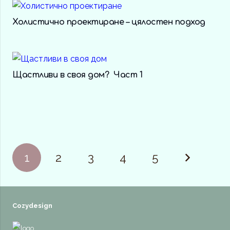
Холистично проектиране – цялостен подход
Щастливи в своя дом? Част 1
1
2
3
4
5
Cozydesign