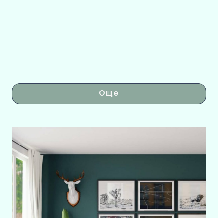
Как да учим език по Фън Шуй?
Още